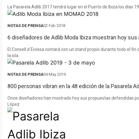
una selección de prendas 
Asimismo, las firmas Ibiz
y que duplican el 
5 de febrero
La Pasarela Adlib 2017 tendrá lugar en el Puerto de Ibiza los días 1
combinan con otros conju
Bonet y Vintage Ibiza ha
de 2016 pasando de cinco a o
colección, de inspiración 
colecciones en un desfile
NOTAS DE PRENSA
02 Feb 2018
profesional con la moda nacio
estilo muy chic. Prendas 
16:00h. Diferentes propue
6 diseñadores de Adlib Moda Ibiza muestran hoy su
Artesanal de Portmany y la As
dorados trabajadas con t
tradición y vanguardismo
El Consell d´Eivissa contará con un stand propio durante todo el fi
mostrar las raíces de la mod
la isla.
pedrería, tachuelas y tule
tendencias estivales para l
rueda de prensa la vicepresi
marca. La firma apuesta 
Ibiza presenta así las co
NOTAS DE PRENSA
04 May 2019
Interior, Comercio, Industria 
masculino.
artesanalmente en los tal
800 personas vibran en la 48 edición de la Pasarela Ad
Consell Insular d´Eivissa, Mar
bohemios, románticos y a
Once diseñadores han mostrado hoy sus propuestas defendidas por L
participación de nuestros di
López
inspiración mediterránea,
la Moda Adlib ha crecido muc
cobran un gran protagon
diseñadores cada vez confía