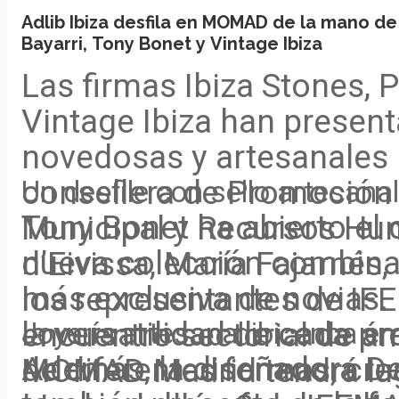
Adlib Ibiza desfila en MOMAD de la mano de 
Bayarri, Tony Bonet y Vintage Ibiza
Las firmas Ibiza Stones, P
Vintage Ibiza han presen
novedosas y artesanales 
consellera de Promoción
Un desfile con sello artesanal
Tony Bonet ha abierto el 
Municipal y Recursos Hum
nueva colección combinad
d’Eivissa, María Fajarnés
más exclusiva de novias.
los representantes de I
la versatilidad de cada 
encuentro sectorial de ám
Joyería artesanal ibicenca e
Además, la diseñadora D
de diferentes formas, cr
MOMAD Madrid tendrá luga