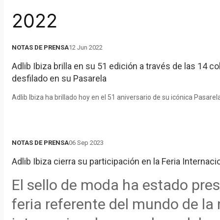
estamos haciendo desde el Con
titular de Industria ha conc
muy satisfechos con los resu
NOTAS DE PRENSA
12 Jun 2022
en las que participamos y po
Adlib Ibiza brilla en su 51 edición a través de las 14
volver a apostar por estos e
desfilado en su Pasarela
Por último,
ap
‘Vintage Ibiza’
consiguen una gran parte de 
Adlib Ibiza ha brillado hoy en el 51 aniversario de su icónica Pasarel
colores: lila, verde, fucsi
Díaz ha avanzado que la Moda
elegancia y el romanticis
las principales citas profesi
vaporosos, adornados co
NOTAS DE PRENSA
06 Sep 2023
otros destinos como París o Londres. Los d
Adlib Ibiza cierra su participación en la Feria Interna
reflejan la diversidad y el e
participarán en Momad Metr
El sello de moda ha estado pre
Prendas confeccionadas c
Evitaloquepuedas, Ibimoda, 
feria referente del mundo de la
confieren elegancia y c
Tanit Jeans, Piluca Bayarri, To