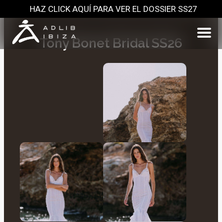
HAZ CLICK AQUÍ PARA VER EL DOSSIER SS27
Saltar
al
contenido
Tony Bonet Bridal SS26