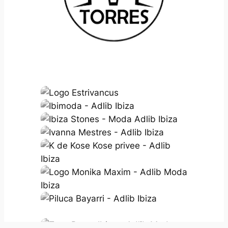
espardenyes
espardenyes
cotonet