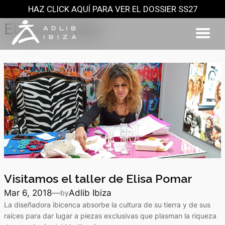
HAZ CLICK AQUÍ PARA VER EL DOSSIER SS27
Saltar
al
Etiqueta:
Taller
contenido
Visitamos el taller de Elisa Pomar
Mar 6, 2018
—
Adlib Ibiza
by
La diseñadora ibicenca absorbe la cultura de su tierra y de sus
raíces para dar lugar a piezas exclusivas que plasman la riqueza