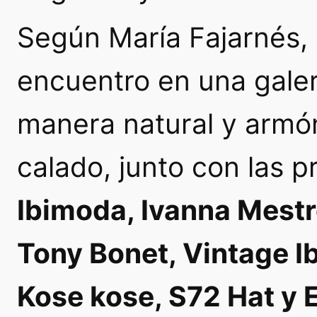
Según María Fajarnés, 
encuentro en una gale
manera natural y armón
calado, junto con las 
Ibimoda
,
Ivanna Mest
Tony Bonet
,
Vintage I
Kose kose
,
S72 Hat
y