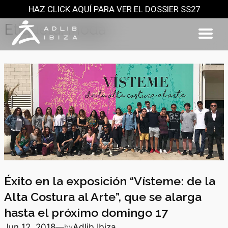
HAZ CLICK AQUÍ PARA VER EL DOSSIER SS27
Saltar
al
Etiqueta:
Moda
contenido
Éxito en la exposición “Vísteme: de la
Alta Costura al Arte”, que se alarga
hasta el próximo domingo 17
Jun 12, 2018
—
Adlib Ibiza
by