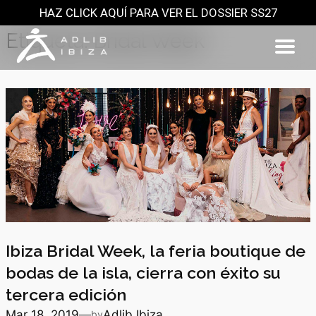
HAZ CLICK AQUÍ PARA VER EL DOSSIER SS27
Saltar
al
Etiqueta:
Bridal Week
contenido
Ibiza Bridal Week, la feria boutique de
bodas de la isla, cierra con éxito su
tercera edición
Mar 18, 2019
—
Adlib Ibiza
by