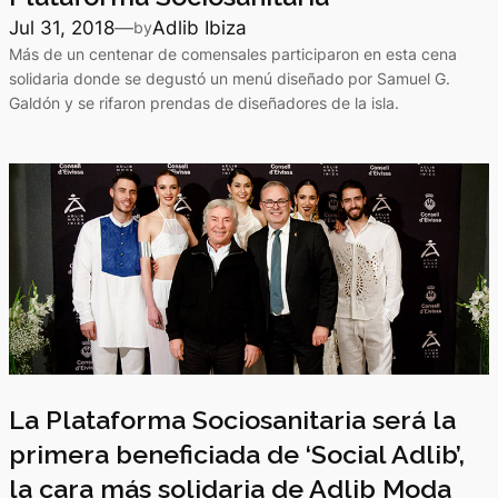
Jul 31, 2018
—
Adlib Ibiza
by
Más de un centenar de comensales participaron en esta cena
solidaria donde se degustó un menú diseñado por Samuel G.
Galdón y se rifaron prendas de diseñadores de la isla.
La Plataforma Sociosanitaria será la
primera beneficiada de ‘Social Adlib’,
la cara más solidaria de Adlib Moda