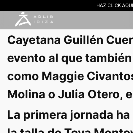
NOTAS DE PRENSA
HAZ CLICK AQUÍ
9 junio, 2018
Cayetana Guillén Cuer
evento al que también
como Maggie Civantos,
Molina o Julia Otero, e
La primera jornada h
la talla de Toya Monto