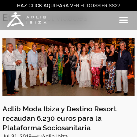
HAZ CLICK AQUÍ PARA VER EL DOSSIER SS27
Saltar
al
Etiqueta:
Actividades
contenido
Adlib Moda Ibiza y Destino Resort
recaudan 6.230 euros para la
Plataforma Sociosanitaria
Jul 31, 2018
—
Adlib Ibiza
by