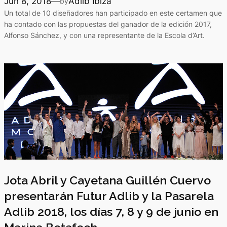
Jun 8, 2018
—
Adlib Ibiza
by
Un total de 10 diseñadores han participado en este certamen que
ha contado con las propuestas del ganador de la edición 2017,
Alfonso Sánchez, y con una representante de la Escola d’Art.
Jota Abril y Cayetana Guillén Cuervo
presentarán Futur Adlib y la Pasarela
Adlib 2018, los días 7, 8 y 9 de junio en