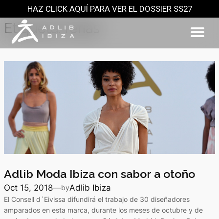
HAZ CLICK AQUÍ PARA VER EL DOSSIER SS27
Saltar
al
Etiqueta:
ferias
contenido
Adlib Moda Ibiza con sabor a otoño
Oct 15, 2018
—
Adlib Ibiza
by
El Consell d´Eivissa difundirá el trabajo de 30 diseñadores
amparados en esta marca, durante los meses de octubre y de