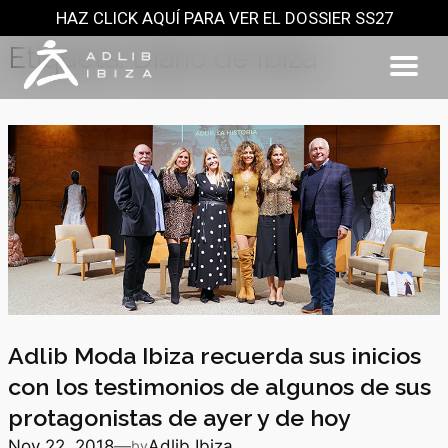
HAZ CLICK AQUÍ PARA VER EL DOSSIER SS27
Saltar
al
Etiqueta:
Diario de Ibiza
contenido
Adlib Moda Ibiza recuerda sus inicios
con los testimonios de algunos de sus
protagonistas de ayer y de hoy
Nov 22, 2018
—
Adlib Ibiza
by