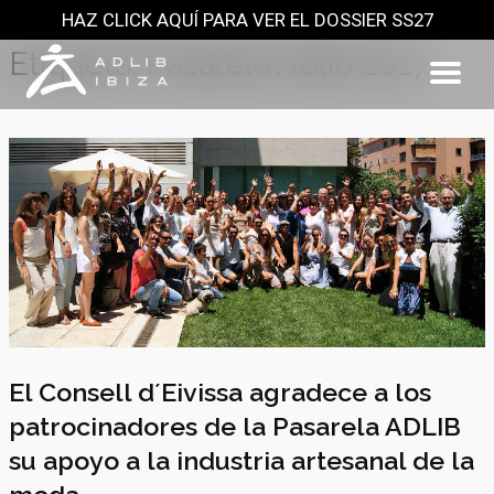
HAZ CLICK AQUÍ PARA VER EL DOSSIER SS27
Saltar
al
Etiqueta:
Pasarela Adlib 2017
contenido
El Consell d´Eivissa agradece a los
patrocinadores de la Pasarela ADLIB
su apoyo a la industria artesanal de la