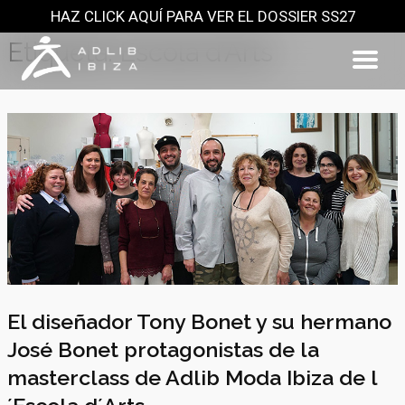
HAZ CLICK AQUÍ PARA VER EL DOSSIER SS27
Saltar
al
Etiqueta:
Escola d’Arts
contenido
El diseñador Tony Bonet y su hermano
José Bonet protagonistas de la
masterclass de Adlib Moda Ibiza de l