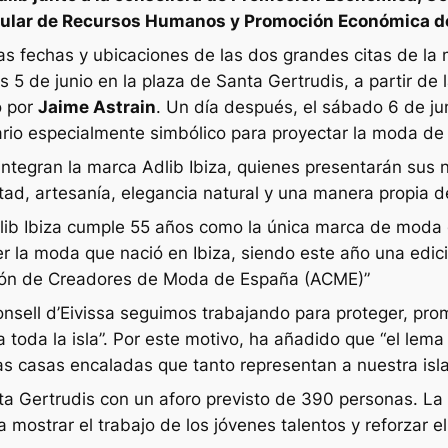
 insular de Recursos Humanos y Promoción Económica de
s fechas y ubicaciones de las dos grandes citas de la m
s 5 de junio en la plaza de Santa Gertrudis, a partir de
o por
Jaime Astrain
. Un día después, el sábado 6 de jun
nario especialmente simbólico para proyectar la moda d
 integran la marca Adlib Ibiza, quienes presentarán sus 
tad, artesanía, elegancia natural y una manera propia 
dlib Ibiza cumple 55 años como la única marca de moda
r la moda que nació en Ibiza, siendo este año una edici
ción de Creadores de Moda de España (ACME)”
nsell d’Eivissa seguimos trabajando para proteger, pro
 toda la isla”. Por este motivo, ha añadido que “el lema 
las casas encaladas que tanto representan a nuestra isla
nta Gertrudis con un aforo previsto de 390 personas. L
a mostrar el trabajo de los jóvenes talentos y reforzar e