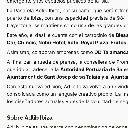
emergente y los espacios públicos de la isla.
La Pasarela Adlib Ibiza, por su parte, que será retran
puerto de Ibiza, con una capacidad prevista de 984 
trayectoria, se mantiene como una de las grandes cita
Este año, el desfile cuenta con el patrocinio de
Bless
Car, Chinois, Nobu Hotel, hotel Royal Plaza, Fruto
Asimismo, colaboran empresas como
OD Talamanca,
Al finalizar la rueda de prensa, la consellera de P
querido agradecer a la
Autoridad Portuaria de Balea
Ajuntament de Sant Josep de sa Talaia y al Ajunt
Con esta nueva edición, Adlib Ibiza volverá a reivin
consolidada como un lenguaje creativo propio. La m
los diseñadores actuales y desde la voluntad de seg
Sobre Adlib Ibiza
Adlib Ibiza es una marca con denominación de origen 