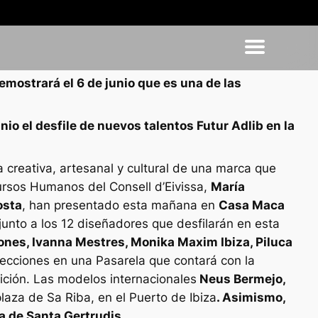
emostrará el 6 de junio que es una de las
io el desfile de nuevos talentos Futur Adlib en la
a creativa, artesanal y cultural de una marca que
ursos Humanos del Consell d’Eivissa,
María
osta
, han presentado esta mañana en
Casa Maca
junto a los 12 diseñadores que desfilarán en esta
tones, Ivanna Mestres, Monika Maxim Ibiza, Piluca
olecciones en una Pasarela que contará con la
ción. Las modelos internacionales
Neus Bermejo,
laza de Sa Riba, en el Puerto de Ibiza
. Asimismo,
a de Santa Gertrudis.