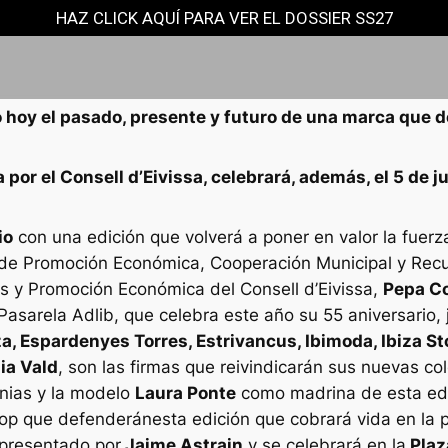
HAZ CLICK AQUÍ PARA VER EL DOSSIER SS27
 hoy el pasado, presente y futuro de una marca que d
r el Consell d’Eivissa, celebrará, además, el 5 de jun
io
con una edición que volverá a poner en valor la fuerz
ra de Promoción Económica, Cooperación Municipal y Rec
os y Promoción Económica del Consell d’Eivissa,
Pepa C
Pasarela Adlib, que celebra este año su 55 aniversario, 
za, Espardenyes Torres, Estrivancus, Ibimoda, Ibiza S
ia Vald
, son las firmas que reivindicarán sus nuevas c
ias y la modelo
Laura Ponte
como madrina de esta edi
top que defenderánesta edición que cobrará vida en la p
 presentado por
Jaime Astrain
y se celebrará en la
Plaz