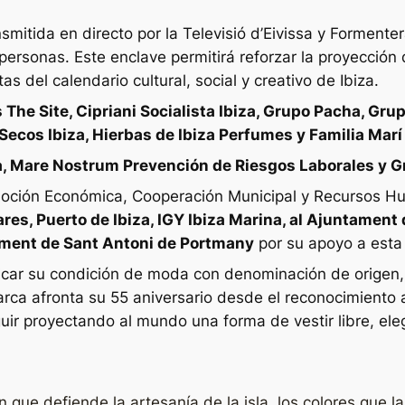
smitida en directo por la Televisió d’Eivissa y Formenter
personas. Este enclave permitirá reforzar la proyecció
s del calendario cultural, social y creativo de Ibiza.
 The Site, Cipriani Socialista Ibiza, Grupo Pacha, Gr
s Secos Ibiza, Hierbas de Ibiza Perfumes y Familia Mar
 Mare Nostrum Prevención de Riesgos Laborales y Gr
romoción Económica, Cooperación Municipal y Recursos H
res, Puerto de Ibiza, IGY Ibiza Marina, al Ajuntament 
ament de Sant Antoni de Portmany
por su apoyo a esta 
dicar su condición de moda con denominación de origen, 
arca afronta su 55 aniversario desde el reconocimiento
uir proyectando al mundo una forma de vestir libre, el
que defiende la artesanía de la isla, los colores que l