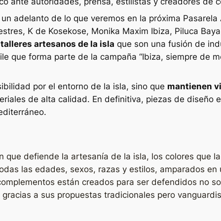
co ante autoridades, prensa, estilistas y creadores de 
un adelanto de lo que veremos en la próxima Pasarela A
estres, K de Kosekose, Monika Maxim Ibiza, Piluca Bayarr
talleres artesanos de la isla
que son una fusión de ind
ile que forma parte de la campaña “Ibiza, siempre de m
bilidad por el entorno de la isla, sino que
mantienen viv
eriales de alta calidad. En definitiva, piezas de diseñ
editerráneo.
que defiende la artesanía de la isla, los colores que l
todas las edades, sexos, razas y estilos, amparados en 
complementos están creados para ser defendidos no sola
, gracias a sus propuestas tradicionales pero vanguardi