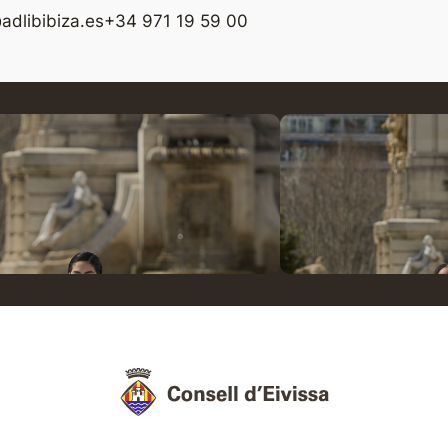
adlibibiza.es
+34 971 19 59 00