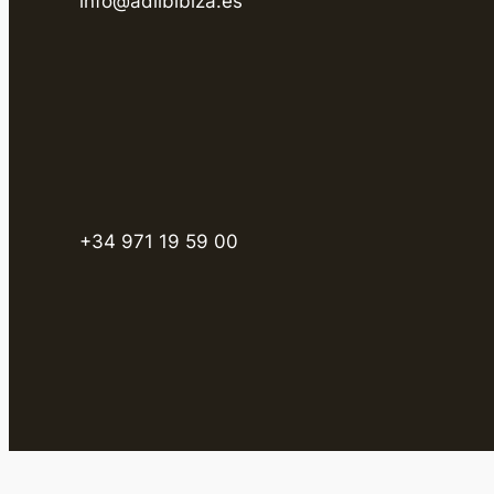
info@adlibibiza.es
+34 971 19 59 00