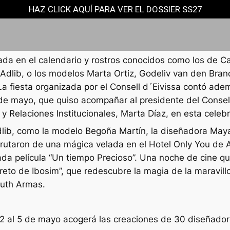
HAZ CLICK AQUÍ PARA VER EL DOSSIER SS27
jada en el calendario y rostros conocidos como los de 
dlib, o los modelos Marta Ortiz, Godeliv van den Brand
La fiesta organizada por el Consell d´Eivissa contó ade
 de mayo, que quiso acompañar al presidente del Consell 
 y Relaciones Institucionales, Marta Díaz, en esta celeb
lib, como la modelo Begoña Martín, la diseñadora Maya
rutaron de una mágica velada en el Hotel Only You de Ato
nada película “Un tiempo Precioso”. Una noche de cine q
reto de Ibosim”, que redescubre la magia de la maravillo
Ruth Armas.
2 al 5 de mayo acogerá las creaciones de 30 diseñadore