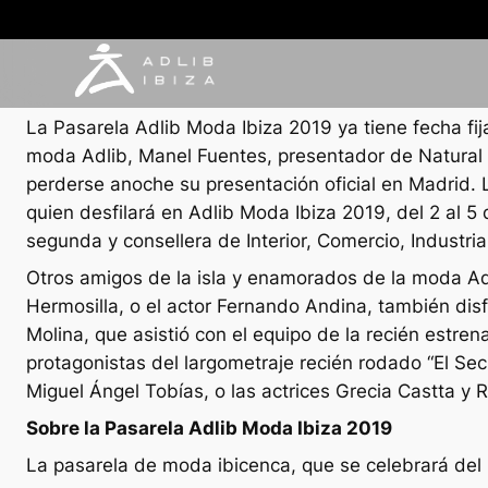
NOTAS DE PRENSA
25 enero, 2019
La Pasarela Adlib Moda Ibiza 2019 ya tiene fecha fi
moda Adlib, Manel Fuentes, presentador de Natural A
perderse anoche su presentación oficial en Madrid. 
quien desfilará en Adlib Moda Ibiza 2019, del 2 al 5
segunda y consellera de Interior, Comercio, Industria
Otros amigos de la isla y enamorados de la moda Ad
Hermosilla, o el actor Fernando Andina, también disf
Molina, que asistió con el equipo de la recién estre
protagonistas del largometraje recién rodado “El Sec
Miguel Ángel Tobías, o las actrices Grecia Castta y 
Sobre la Pasarela Adlib Moda Ibiza 2019
La pasarela de moda ibicenca, que se celebrará del 