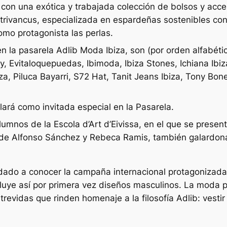
con una exótica y trabajada colección de bolsos y acceso
Estrivancus, especializada en espardeñas sostenibles con
mo protagonista las perlas.
n la pasarela Adlib Moda Ibiza, son (por orden alfabéti
y, Evitaloquepuedas, Ibimoda, Ibiza Stones, Ichiana Ibiz
a, Piluca Bayarri, S72 Hat, Tanit Jeans Ibiza, Tony Bonet
lará como invitada especial en la Pasarela.
umnos de la Escola d’Art d’Eivissa, en el que se presenta
 de Alfonso Sánchez y Rebeca Ramis, también galardona
dado a conocer la campaña internacional protagonizada 
ncluye así por primera vez diseños masculinos. La moda
evidas que rinden homenaje a la filosofía Adlib: vestir 