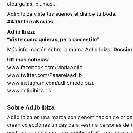
alpargatas, plumas…
Adlib Ibiza viste tus sueños el día de tu boda.
#AdlibIbizaNovias
Adlib Ibiza
:
“Viste como quieras, pero con estilo”
Más información sobre la marca Adlib Ibiza:
Dossier
Últimas noticias
:
www.facebook.com/ModaAdlib
www.twitter.com/Pasarelaadlib
www.instagram.com/adlibmodaibiza
www.adlibibiza.es
Sobre Adlib Ibiza
Adlib Ibiza es una marca con denominación de origen 
crean colecciones únicas para vestir a personas de 
gusto sean sus signos de identidad. Sus prendas y 