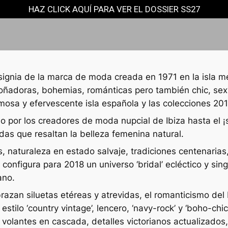
HAZ CLICK AQUÍ PARA VER EL DOSSIER SS27
’ insignia de la marca de moda creada en 1971 en la isla
oñadoras, bohemias, románticas pero también chic, sexy
ermosa y efervescente isla española y las colecciones 20
 por los creadores de moda nupcial de Ibiza hasta el ¡sí
uidas que resaltan la belleza femenina natural.
 naturaleza en estado salvaje, tradiciones centenarias, 
as configura para 2018 un universo ‘bridal’ ecléctico y si
ano.
razan siluetas etéreas y atrevidas, el romanticismo del 
estilo ‘country vintage’, lencero, ‘navy-rock’ y ‘boho-ch
, volantes en cascada, detalles victorianos actualizado