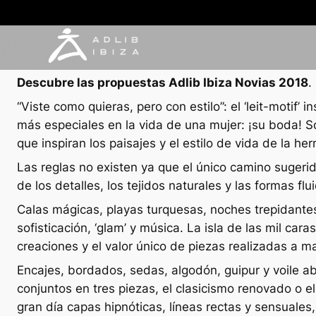
NOTAS DE PRENSA
31 agosto, 2017
Descubre las propuestas Adlib Ibiza Novias 2018
.
“Viste como quieras, pero con estilo”: el ‘leit-motif
más especiales en la vida de una mujer: ¡su boda! S
que inspiran los paisajes y el estilo de vida de la h
Las reglas no existen ya que el único camino sugerido
de los detalles, los tejidos naturales y las formas fl
Calas mágicas, playas turquesas, noches trepidantes,
sofisticación, ‘glam’ y música. La isla de las mil car
creaciones y el valor único de piezas realizadas a m
Encajes, bordados, sedas, algodón, guipur y voile ab
conjuntos en tres piezas, el clasicismo renovado o el 
gran día capas hipnóticas, líneas rectas y sensuales