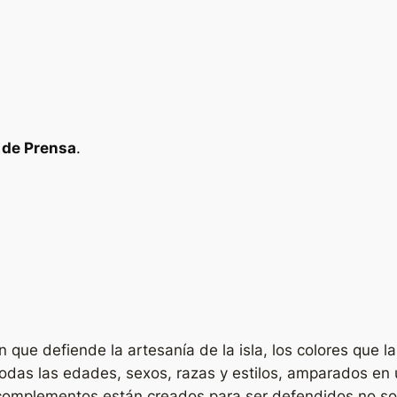
 de Prensa
.
que defiende la artesanía de la isla, los colores que l
todas las edades, sexos, razas y estilos, amparados en 
complementos están creados para ser defendidos no sola