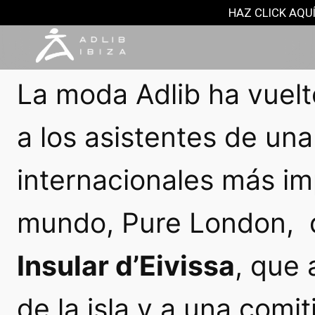
NOTAS DE PRENSA
HAZ CLICK AQUÍ
13 febrero, 2017
La moda Adlib ha vuelto
a los asistentes de una
internacionales más i
mundo,
Pure London
, 
Insular d’Eivissa
, que 
de la isla y a una comi